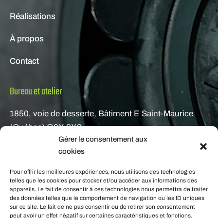
Réalisations
À propos
Contact
Bureau et atelier
1850, voie de desserte, Bâtiment E Saint-Maurice
(Québec) G0X 2X0
Gérer le consentement aux
Courriel
cookies
gestion@metafab.ca
Pour offrir les meilleures expériences, nous utilisons des technologies
telles que les cookies pour stocker et/ou accéder aux informations des
appareils. Le fait de consentir à ces technologies nous permettra de traiter
Téléphone
des données telles que le comportement de navigation ou les ID uniques
sur ce site. Le fait de ne pas consentir ou de retirer son consentement
peut avoir un effet négatif sur certaines caractéristiques et fonctions.
819 691-2224